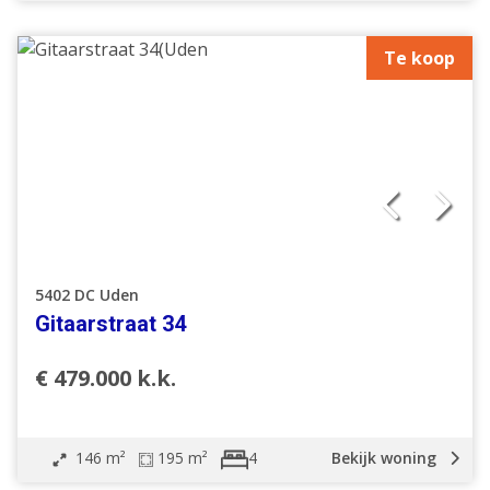
Te koop
5402 DC Uden
Gitaarstraat 34
€ 479.000 k.k.
146 m²
195 m²
Bekijk woning
4