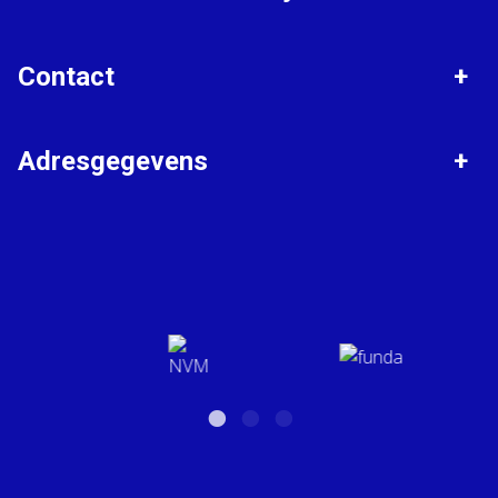
Aankopen
Taxaties
Woningaanbod
Bedrijfsaanbod
Contact
Zoekopdracht plaatsen
Hypotheken
Algemeen nummer
Adresgegevens
0413 - 262 160
Van Lanen Makelaardij
Mailadres
Violierstraat 23
info@vanlanenmakelaardij.nl
5402 LA Uden
BTW: NL001158934B01 | KvK: 16031626