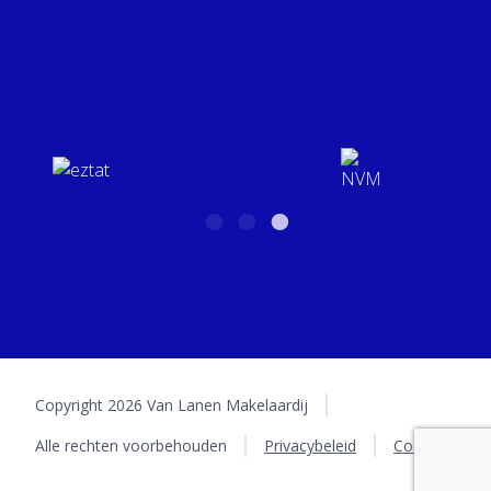
Van Lanen Makelaardij
Mailadres
Violierstraat 23
info@vanlanenmakelaardij.nl
5402 LA Uden
BTW: NL001158934B01 | KvK: 16031626
Copyright 2026 Van Lanen Makelaardij
Alle rechten voorbehouden
Privacybeleid
Cookies