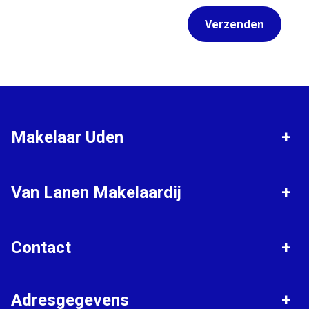
Verzenden
Makelaar Uden
Verkopen
Gratis waardebepaling
Van Lanen Makelaardij
Aankopen
Taxaties
Woningaanbod
Bedrijfsaanbod
Contact
Zoekopdracht plaatsen
Hypotheken
Algemeen nummer
Adresgegevens
0413 - 262 160