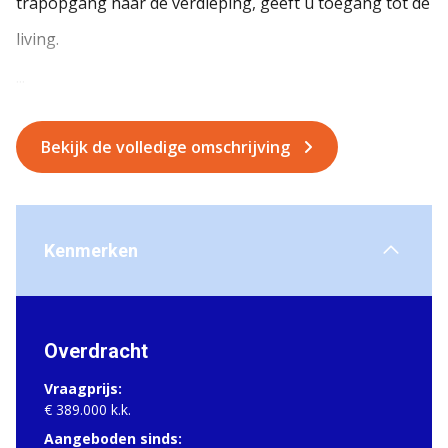
trapopgang naar de verdieping, geeft u toegang tot de
living.
...
Bekijk de volledige omschrijving
Kenmerken
Overdracht
Vraagprijs:
€ 389.000 k.k.
Aangeboden sinds: