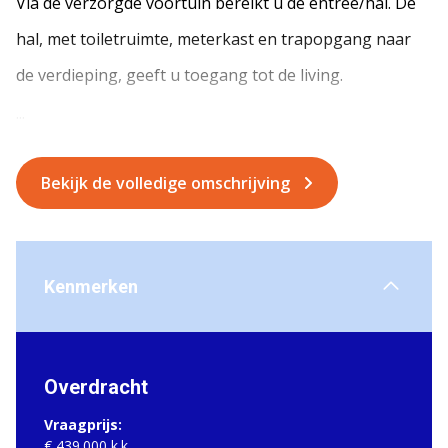
Via de verzorgde voortuin bereikt u de entree/hal. De
hal, met toiletruimte, meterkast en trapopgang naar
de verdieping, geeft u toegang tot de living.
...
Bekijk de volledige omschrijving
Kenmerken
Overdracht
Vraagprijs:
€ 439.000 k.k.