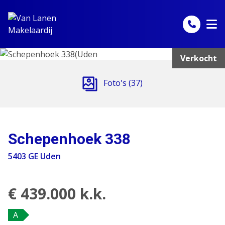
Spring naar inhoud
Verkocht
Foto's (37)
Schepenhoek 338
5403 GE Uden
€ 439.000 k.k.
A