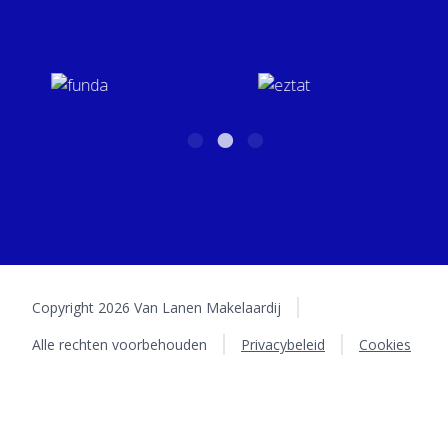
info@vanlanenmakelaardij.nl
5402 LA Uden
BTW: NL001158934B01 | KvK: 16031626
Copyright 2026 Van Lanen Makelaardij
Alle rechten voorbehouden
Privacybeleid
Cookies