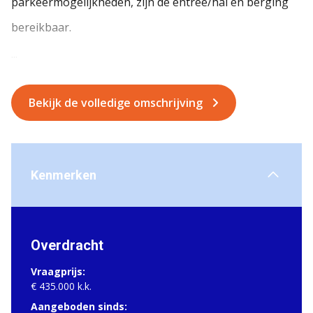
parkeermogelijkheden, zijn de entree/hal en berging
bereikbaar.
...
Bekijk de volledige omschrijving
Kenmerken
Overdracht
Vraagprijs:
€ 435.000 k.k.
Aangeboden sinds: