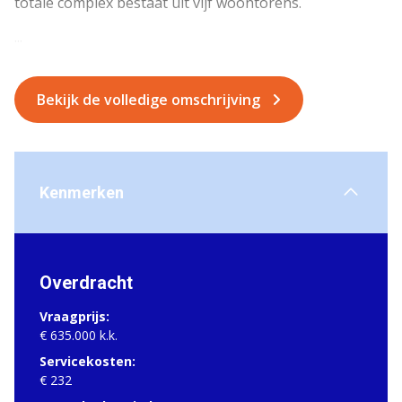
totale complex bestaat uit vijf woontorens.
...
Bekijk de volledige omschrijving
Kenmerken
Overdracht
Vraagprijs:
€ 635.000 k.k.
Servicekosten:
€ 232