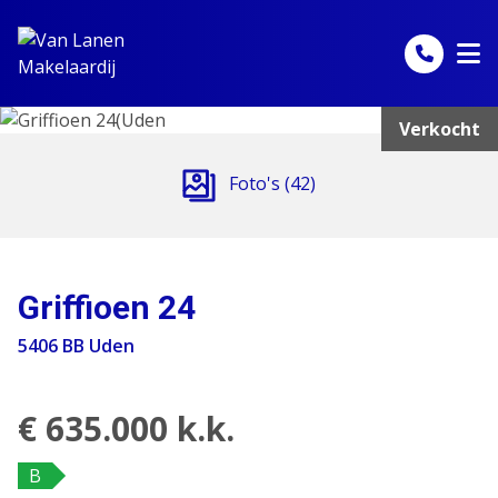
Spring naar inhoud
Verkocht
Foto's (42)
Griffioen 24
5406 BB Uden
€ 635.000 k.k.
B