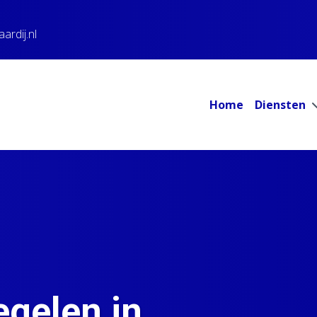
rdij.nl
Home
Diensten
gelen in