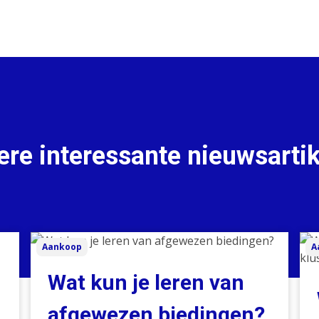
re interessante nieuwsarti
Wat
Wa
Aankoop
A
kun
ste
je
me
Wat kun je leren van
leren
kop
van
kie
afgewezen biedingen?