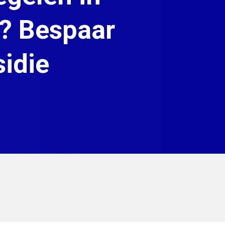
n? Bespaar
idie